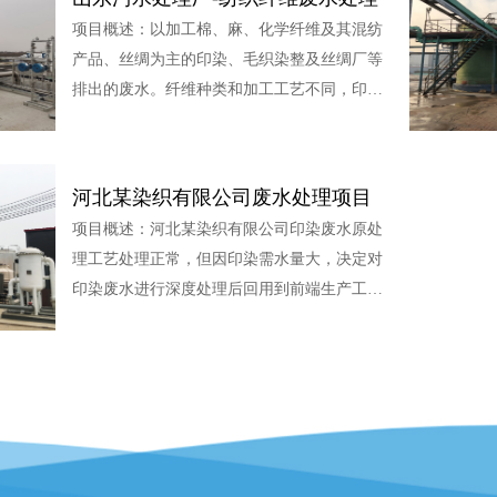
项目概述：以加工棉、麻、化学纤维及其混纺
产品、丝绸为主的印染、毛织染整及丝绸厂等
排出的废水。纤维种类和加工工艺不同，印染
废水的水量和水质也不同。其中，印染厂废水
水量较大，每印染加工1t纺织品耗水100～
200t，其中80%～90%成为废水排出。印染废
河北某染织有限公司废水处理项目
水具有水量大、有机污染物含量高、碱性大、
项目概述：河北某染织有限公司印染废水原处
水质变化大等特点，属难处理的工业废水之
理工艺处理正常，但因印染需水量大，决定对
一，废水中含有染料、浆料、助剂、油剂、酸
印染废水进行深度处理后回用到前端生产工
碱、纤维杂质、砂类物质、无机盐等
艺，我司接受委托，根据大量工程经验及小试
结果，确定工艺为LCO臭氧催化氧化工艺+膜
处理，处理结果理想出水达到回用标准废水水
质：COD300降低至100，色度脱除至无色进水
水量：6500m³/d项目工艺：LCO臭氧催化氧化
工艺+膜处理