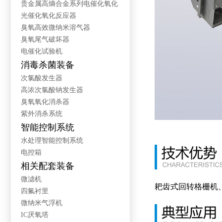
贵金属高熵合金系列电催化氧化
光催化氧化反应器
臭氧高效微纳米溶气器
臭氧尾气破坏器
电催化试验机
消毒杀菌装备
次氯酸发生器
高浓次氯酸钠发生器
臭氧氧化消杀器
紫外消杀系统
智能控制系统
水处理智能控制系统
电控箱
相关配套装备
微滤机
耙齿式回转格栅机
四氟衬里
微纳米气浮机
IC厌氧塔