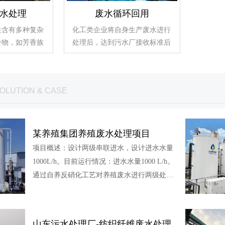
水处理
废水循环回用
往含有多种复杂
化工类企业将自身生产废水进行
合物，如芳香族
处理后，达到污水厂接收标准后
OLUTION & CASE
某养殖集团养殖废水处理项目
项目概述：设计两级串联进水，设计进水水量
1000L/h。目前运行情况：进水水量1000 L/h。
通过自养反硝化工艺对养殖废水进行两级处理
后，COD均有3%-15%的去除效率，氨氮基本
保持不变或略有下降，总氮去除效率约达90%
以上，总氮负荷高达0.5 kg/m3·d。
山东污水处理厂-纺织纤维废水处理