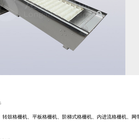
、转鼓格栅机、平板格栅机、阶梯式格栅机、内进流格栅机、网