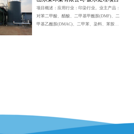
环保应用自主研发的LCO臭氧催化氧化技术，
项目概述：应用行业：印染行业。业主产品：
高效去除污水中残留的难降解污染物，同步实
对苯二甲酸、醋酸、二甲基甲酰胺(DMF)、二
现了废水的深度杀菌脱色，解决了养殖企业用
甲基乙酰胺(DMAC)、二甲苯、染料、苯胺；
水难、用水贵、水资源浪费的问题。废水
原水中含有较多苯胺类物质对生化影响较大，
采用我司自研LEM微电解催化氧化工艺，对有
毒有害物质进行开环断链，有效降低了原水毒
性，提高了废水B/C比，为整个工艺的正常运
转奠定了坚实的基础。废水水质：综合废水
COD=3000mg/L；整体工艺出水
COD≤100mg/L；微电解工