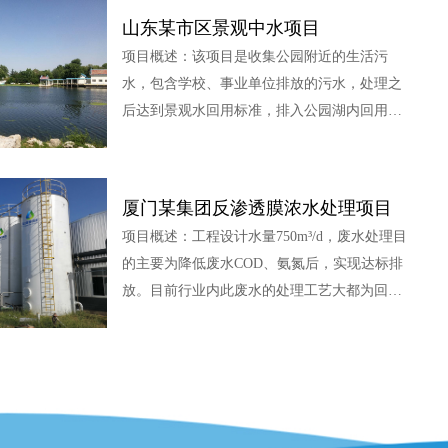
质：循环水氯离子和硬度偏高，循环水系统结
山东某市区景观中水项目
垢腐蚀严重。循环水量：18500m3/h项目工
项目概述：该项目是收集公园附近的生活污
艺：电化学装置、自动除垢装置、循环系统、
水，包含学校、事业单位排放的污水，处理之
监测系统、电控系统等。
后达到景观水回用标准，排入公园湖内回用。
进水水量：300m³/d，我公司为其承建全工艺流
程。该项目于 2020年3月通水运行，到目前稳
定运行。废水水质：处理之后达到景观中水回
厦门某集团反渗透膜浓水处理项目
用标准，排入公园湖内回用。进水水量：
项目概述：工程设计水量750m³/d，废水处理目
300m³/d项目工艺：原水→沉淀池→调节池→生
的主要为降低废水COD、氨氮后，实现达标排
化 A/O →MBR →达标排放
放。目前行业内此废水的处理工艺大都为回流
至前端生化系统进水或作湿法熄焦用，近年来
随着环保形势要求越来越严峻，焦化企业湿法
改干法熄焦的大面积强制性推广运行，废水熄
焦已基本杜绝，然膜浓水回流势必导致生化系
统有机物负荷及废水盐分负荷越来越高，因此