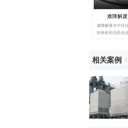
难降解废
难降解废水中往
的有机和无机化
相关案例
S