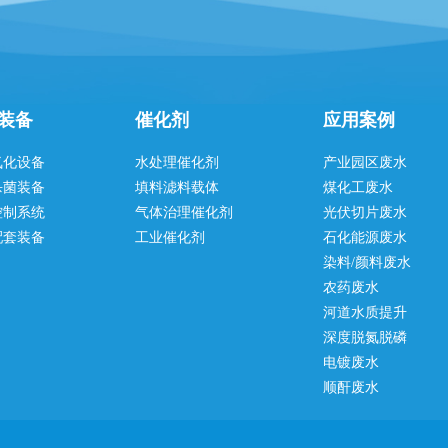
工艺+膜处理
装备
催化剂
应用案例
氧化设备
水处理催化剂
产业园区废水
杀菌装备
填料滤料载体
煤化工废水
控制系统
气体治理催化剂
光伏切片废水
配套装备
工业催化剂
石化能源废水
染料/颜料废水
农药废水
河道水质提升
深度脱氮脱磷
电镀废水
顺酐废水