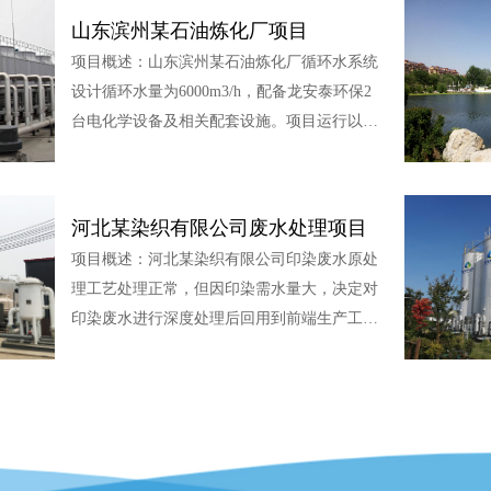
学设备及相关配套设施。经过长时间的稳定运
山东滨州某石油炼化厂项目
行，循环水处理效果良好，阻垢、缓蚀效果显
项目概述：山东滨州某石油炼化厂循环水系统
著。循环水水质：循环水补水为污水厂中水，
设计循环水量为6000m3/h，配备龙安泰环保2
循环水系统结垢、腐蚀情况的控制难度大，绿
台电化学设备及相关配套设施。项目运行以
藻滋生严重。循环水量：6
来，循环水系统结垢、腐蚀和菌藻滋生情况控
制良好，保证了生产装置的安全平稳运行。循
环水水质：循环水氯离子和硬度偏高，循环水
河北某染织有限公司废水处理项目
系统结垢腐蚀严重。循环水量：6000m3/h项目
项目概述：河北某染织有限公司印染废水原处
工艺：电化学装置、自动除垢装置、循环系
理工艺处理正常，但因印染需水量大，决定对
统、监测系统、电控系统等。
印染废水进行深度处理后回用到前端生产工
艺，我司接受委托，根据大量工程经验及小试
结果，确定工艺为LCO臭氧催化氧化工艺+膜
处理，处理结果理想出水达到回用标准废水水
质：COD300降低至100，色度脱除至无色进水
水量：6500m³/d项目工艺：LCO臭氧催化氧化