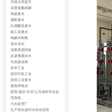
河道水质提升
深度脱氮脱磷
电镀废水
顺酐废水
白酒酿造废水
核工业废水
电解水制氢
海水淡化
溴素资源回收
反渗透膜浓水
垃圾渗滤液
化学工业
纺织印染工业
造纸工业废水
畜牧养殖业
医院/酒店/住宅/公共场所等水处
理系统
污水处理厂
生产用水循环冷却水回用