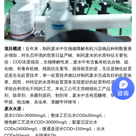
项目概述：
近年来，制药废水中生物难降解有机污染物品种和数量逐
步增加，对生态环境的危害日益严峻。制药废水的水质特征主要包
括：COD浓度很高，生物降解性差，废水中有含氮有机化合物、硫
化物、有毒有机物、残留抗生素等。值得留意的是，无论是物化处置
还是生化处置技术，单一处置技术难以对制药废水完成良好的处置效
果。因而，对特定的水质和处置需务实现更好的处置和经济效益，需
求组合和优化不同的工艺。本化工公司主营精细化工产品，涵盖杀虫
剂、除草剂、杀菌剂原药、制剂等，废水中含有恶醚唑、草甘膦、苯
甲腈、吡虫啉、杀虫单、苯醚甲环唑等；
废水水质：
原水COD=30000mg/L；整体工艺出水COD≤50mg/L；
微电解工艺进水COD=30000mg/L；絮凝沉淀出水
COD≤24000mg/L；微通道进水COD=150mg/L；出水
COD≤50mg/L，去除率67% 。