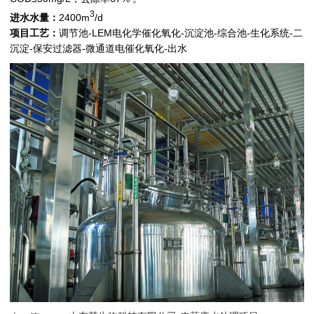
3
进水水量：
2400m
/d
项目工艺：
调节池-LEM电化学催化氧化-沉淀池-综合池-生化系统-二
沉淀-保安过滤器-微通道电催化氧化-出水