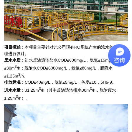
项目概述：
本项目主要针对此公司现有RO系统产生的浓水的达标处
理进行设计。
废水水质：
进水反渗透浓盐水COD≤600mg/L，氨氮≤15mg/L，水量
3
≤30m
/h；脱附水COD≤6000mg/L，氨氮≤80mg/L，脱附水
3
≤1.25m
/h。
排放标准：
COD≤40mg/L，氨氮≤5mg/L，色度≤10，pH6-9。
3
3
进水水量：
31.25m
/h（其中反渗透浓排水30m
/h，脱附废水
3
1.25m
/h）。